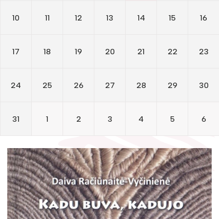
Žymūs kraštiečiai
Gaunami periodiniai leidiniai
10
11
12
13
14
15
16
Literatų klubas „Polėkis“
Tarpbibliotekinis abonementas
Interaktyvi kelionė
Knygomatai
17
18
19
20
21
22
23
Gabrielės Petkevičaitės-Bitės literatūrinė
Internetas
premija
24
25
26
27
28
29
30
Klubai
Bibliotekos 70-metis
Virtuali biblioteka
31
1
2
3
4
5
6