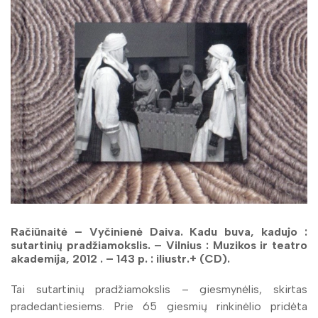
Račiūnaitė – Vyčinienė Daiva. Kadu buva, kadujo :
sutartinių pradžiamokslis. – Vilnius : Muzikos ir teatro
akademija, 2012 . – 143 p. : iliustr.+ (CD).
Tai sutartinių pradžiamokslis – giesmynėlis, skirtas
pradedantiesiems. Prie 65 giesmių rinkinėlio pridėta