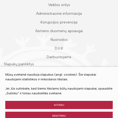
Veiklos sritys
Administracinė informacija
Korupcijos prevencija
Asmens duomenų apsauga
Nuorodos
D.U.K
Darbuotojams
Slapukų parinktys
Duomenų apsauga
Mūsų svetainė naudoja slapukus (angl. cookies). Šie slapukai
naudojami statistikos ir rinkodaros tikslais.
Įvertinkite mūsų paslaugas
Jei Jūs sutinkate, kad šiems tikslams būtų naudojami slapukai, spauskite
„Sutinku“ ir toliau naudokitės svetaine.
VERTINTI
SUTINKU
NESUTINKU