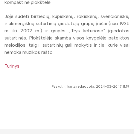
kompaktinė plokštelė.
Joje sudėti biržiečių, kupiškėnų, rokiškėnų, švenčioniškių
ir ukmergiškių sutartinių giedotojų grupių įrašai (nuo 1935
m. iki 2002 m.) ir grupės „Trys keturiose“ įgiedotos
sutartinės. Plokštelėje skamba visos knygelėje pateiktos
melodijos, taigi sutartinių gali mokytis ir tie, kurie visai
nemoka muzikos rašto.
Turinys
Paskutinį kartą redaguota: 2024-03-26 17:11:19