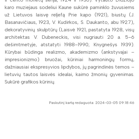
karo muziejaus sodeliui Kaune sukūrė paminklo žuvusiems
už Lietuvos laisvę reljefą Prie kapo (1921), biustų (J.
Basanavičiaus, 1923, V. Kudirkos, S. Daukanto, abu 1927),
dekoratyvinių skulptūrų (Laisvė 1921, pastatyta 1928, visų
architektas V. Dubeneckis, visi nugriauti 20 a. 5–6
dešimtmetyje, atstatyti 1988–1990; Knygnešys 1939).
Kūrybai būdinga realizmo, akademizmo (ankstyvajai –
impresionizmo) bruožai, kūriniai harmoningų formų,
dažniausiai ekspresyvios lipdybos, jų pagrindinės temos –
lietuvių tautos laisvės idealai, kaimo žmonių gyvenimas.
Sukūrė grafikos kūrinių.
Paskutinį kartą redaguota: 2024-03-05 09:18:46