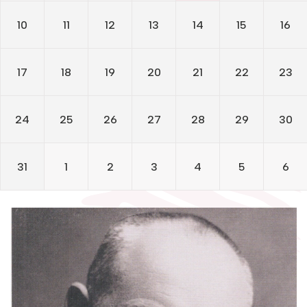
Žymūs kraštiečiai
Literatų klubas „Polėkis“
Gaunami periodiniai leidiniai
10
11
12
13
14
15
16
Literatų klubas „Polėkis“
Tarpbibliotekinis abonementas
Interaktyvi kelionė
Interaktyvi kelionė
Knygomatai
17
18
19
20
21
22
23
Gabrielės Petkevičaitės-Bitės literatūrinė
Gabrielės Petkevičaitės-Bitės literatūrinė premija
Internetas
premija
24
25
26
27
28
29
30
Klubai
Bibliotekos 70-metis
Bibliotekos 70-metis
Virtuali biblioteka
31
1
2
3
4
5
6
Virtuali biblioteka
Foto galerija
Virtualios galerijos