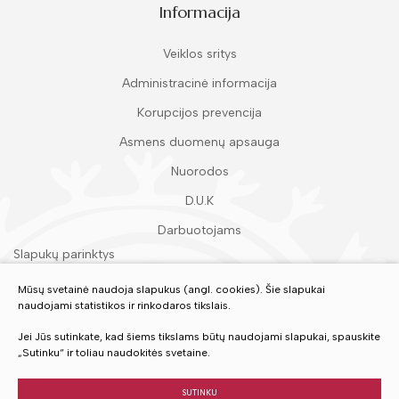
Informacija
Veiklos sritys
Administracinė informacija
Korupcijos prevencija
Asmens duomenų apsauga
Nuorodos
D.U.K
Darbuotojams
Slapukų parinktys
Duomenų apsauga
Mūsų svetainė naudoja slapukus (angl. cookies). Šie slapukai
naudojami statistikos ir rinkodaros tikslais.
Įvertinkite mūsų paslaugas
Jei Jūs sutinkate, kad šiems tikslams būtų naudojami slapukai, spauskite
„Sutinku“ ir toliau naudokitės svetaine.
VERTINTI
SUTINKU