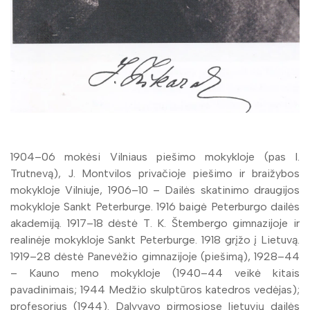
1904–06 mokėsi Vilniaus piešimo mokykloje (pas I.
Trutnevą), J. Montvilos privačioje piešimo ir braižybos
mokykloje Vilniuje, 1906–10 – Dailės skatinimo draugijos
mokykloje Sankt Peterburge. 1916 baigė Peterburgo dailės
akademiją. 1917–18 dėstė T. K. Štembergo gimnazijoje ir
realinėje mokykloje Sankt Peterburge. 1918 grįžo į Lietuvą.
1919–28 dėstė Panevėžio gimnazijoje (piešimą), 1928–44
– Kauno meno mokykloje (1940–44 veikė kitais
pavadinimais; 1944 Medžio skulptūros katedros vedėjas);
profesorius (1944). Dalyvavo pirmosiose lietuvių dailės