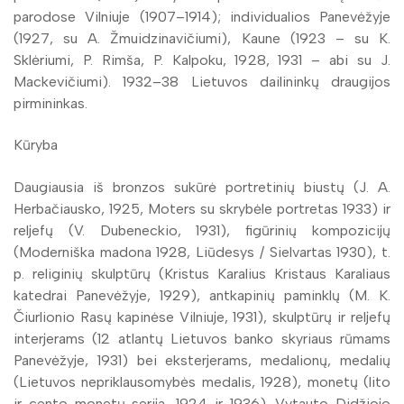
parodose Vilniuje (1907–1914); individualios Panevėžyje
(1927, su A. Žmuidzinavičiumi), Kaune (1923 – su K.
Sklėriumi, P. Rimša, P. Kalpoku, 1928, 1931 – abi su J.
Mackevičiumi). 1932–38 Lietuvos dailininkų draugijos
pirmininkas.
Kūryba
Daugiausia iš bronzos sukūrė portretinių biustų (J. A.
Herbačiausko, 1925, Moters su skrybėle portretas 1933) ir
reljefų (V. Dubeneckio, 1931), figūrinių kompozicijų
(Moderniška madona 1928, Liūdesys / Sielvartas 1930), t.
p. religinių skulptūrų (Kristus Karalius Kristaus Karaliaus
katedrai Panevėžyje, 1929), antkapinių paminklų (M. K.
Čiurlionio Rasų kapinėse Vilniuje, 1931), skulptūrų ir reljefų
interjerams (12 atlantų Lietuvos banko skyriaus rūmams
Panevėžyje, 1931) bei eksterjerams, medalionų, medalių
(Lietuvos nepriklausomybės medalis, 1928), monetų (lito
ir cento monetų serija, 1924 ir 1936). Vytauto Didžiojo