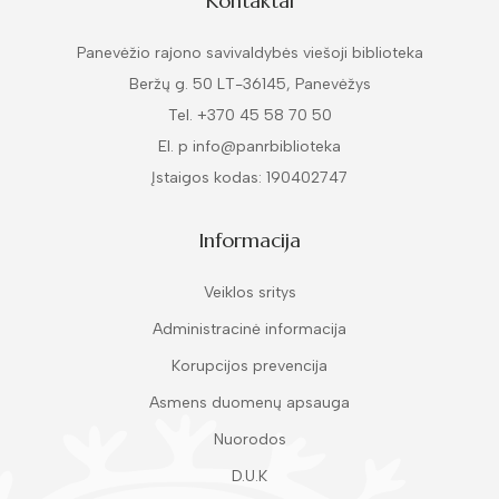
Kontaktai
Panevėžio rajono savivaldybės viešoji biblioteka
Beržų g. 50 LT-36145, Panevėžys
Tel. +370 45 58 70 50
El. p info@panrbiblioteka
Įstaigos kodas: 190402747
Informacija
Veiklos sritys
Administracinė informacija
Korupcijos prevencija
Asmens duomenų apsauga
Nuorodos
D.U.K