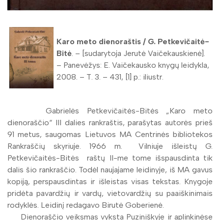
Karo meto dienoraštis / G. Petkevičaitė-
Bitė
. – [sudarytoja Jerutė Vaičekauskienė].
– Panevėžys: E. Vaičekausko knygų leidykla,
2008. – T. 3. – 431, [1] p.: iliustr.
Gabrielės Petkevičaitės-Bitės „Karo meto
dienoraščio“ III dalies rankraštis, parašytas autorės prieš
91 metus, saugomas Lietuvos MA Centrinės bibliotekos
Rankraščių skyriuje. 1966 m. Vilniuje išleistų G.
Petkevičaitės-Bitės raštų II-me tome išspausdinta tik
dalis šio rankraščio. Todėl naujajame leidinyje, iš MA gavus
kopiją, perspausdintas ir išleistas visas tekstas. Knygoje
pridėta pavardžių ir vardų, vietovardžių su paaiškinimais
rodyklės. Leidinį redagavo Birutė Goberienė.
Dienoraščio veiksmas vyksta Puziniškyje ir aplinkinėse