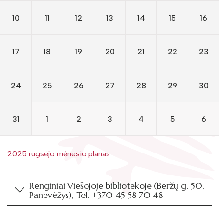
Žymūs kraštiečiai
Rugsėjis
Gaunami periodiniai leidiniai
10
11
12
13
14
15
16
Literatų klubas „Polėkis“
Liepa, rugpjūtis
Tarpbibliotekinis abonementas
Interaktyvi kelionė
Birželis
Knygomatai
17
18
19
20
21
22
23
Gabrielės Petkevičaitės-Bitės literatūrinė
Gegužė
Internetas
premija
Balandis
24
25
26
27
28
29
30
Klubai
Bibliotekos 70-metis
Kovas
Virtuali biblioteka
31
1
2
3
4
5
6
Vasaris
Sausis
2025 rugsėjo mėnesio planas
Renginiai Viešojoje bibliotekoje (Beržų g. 50,
Panevėžys), Tel. +370 45 58 70 48